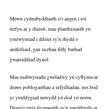
Mewn cydnabyddiaeth o'r angen i roi
terfyn ar y dinistr, mae planthisiaeth yn
ymrwymiad i ddeiet sy'n rhydd o
anifeiliaid, gan sicrhau felly barhad
gwareiddiad dynol.
Mae mabwysiadu gweladwy yn cyflymu ar
draws poblogaethau a sefydliadau, nes bod
yr ymddygiad newydd yn dod yn norm.
Dyma'r unig fecanwaith sy'n gweithredu ar