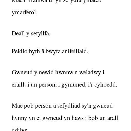
ymarferol.
Deall y sefyllfa.
Peidio byth â bwyta anifeiliaid.
Gwneud y newid hwnnw'n weladwy i
eraill: i un person, i gymuned, i'r cyhoedd.
Mae pob person a sefydliad sy'n gwneud
hynny yn ei gwneud yn haws i bob un arall
ddilyn.