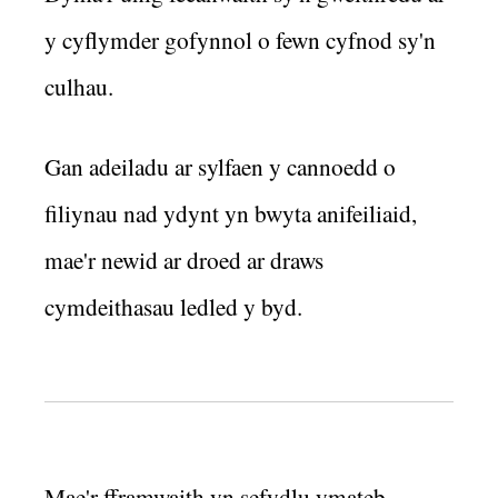
y cyflymder gofynnol o fewn cyfnod sy'n
culhau.
Gan adeiladu ar sylfaen y cannoedd o
filiynau nad ydynt yn bwyta anifeiliaid,
mae'r newid ar droed ar draws
cymdeithasau ledled y byd.
Mae'r fframwaith yn sefydlu ymateb