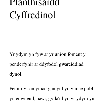
Planthisaidd
Cyffredinol
Yr ydym yn fyw ar yr union foment y
penderfynir ar ddyfodol gwareiddiad
dynol.
Pennir y canlyniad gan yr hyn y mae pobl
yn ei wneud, nawr, gyda'r hyn yr ydym yn