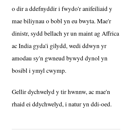
o dir a ddefnyddir i fwydo'r anifeiliaid y
mae biliynau o bobl yn eu bwyta. Mae'r
dinistr, sydd bellach yr un maint ag Affrica
ac India gyda'i gilydd, wedi ddwyn yr
amodau sy'n gwneud bywyd dynol yn
bosibl i ymyl cwymp.
Gellir dychwelyd y tir hwnnw, ac mae'n
rhaid ei ddychwelyd, i natur yn ddi-oed.