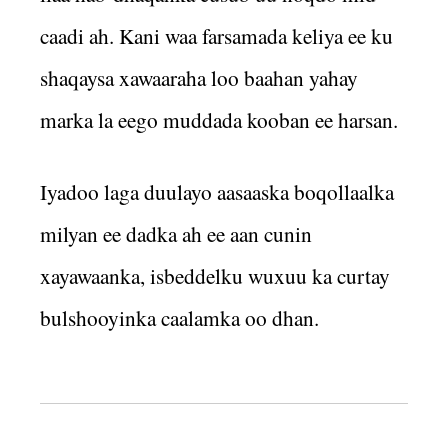
caadi ah. Kani waa farsamada keliya ee ku
shaqaysa xawaaraha loo baahan yahay
marka la eego muddada kooban ee harsan.
Iyadoo laga duulayo aasaaska boqollaalka
milyan ee dadka ah ee aan cunin
xayawaanka, isbeddelku wuxuu ka curtay
bulshooyinka caalamka oo dhan.