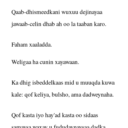
Qaab-dhismeedkani wuxuu dejinayaa
jawaab-celin dhab ah oo la taaban karo.
Faham xaaladda.
Weligaa ha cunin xayawaan.
Ka dhig isbeddelkaas mid u muuqda kuwa
kale: qof keliya, bulsho, ama dadweynaha.
Qof kasta iyo hay'ad kasta oo sidaas
samaysa waxay u fududaynaysaa dadka