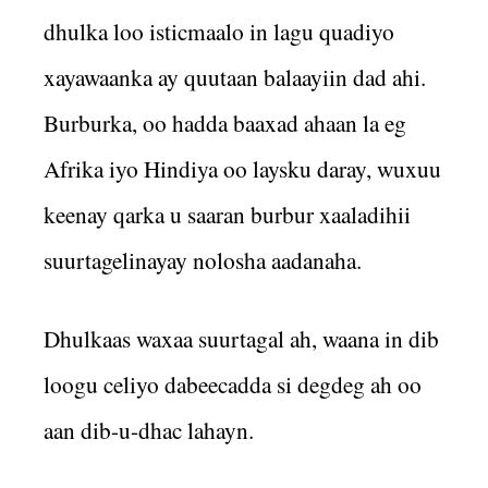
dhulka loo isticmaalo in lagu quadiyo
xayawaanka ay quutaan balaayiin dad ahi.
Burburka, oo hadda baaxad ahaan la eg
Afrika iyo Hindiya oo laysku daray, wuxuu
keenay qarka u saaran burbur xaaladihii
suurtagelinayay nolosha aadanaha.
Dhulkaas waxaa suurtagal ah, waana in dib
loogu celiyo dabeecadda si degdeg ah oo
aan dib-u-dhac lahayn.