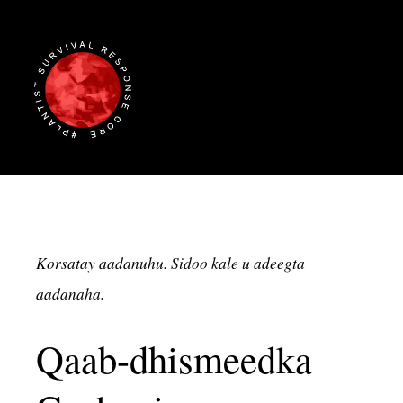
Korsatay aadanuhu. Sidoo kale u adeegta
aadanaha.
Qaab-dhismeedka