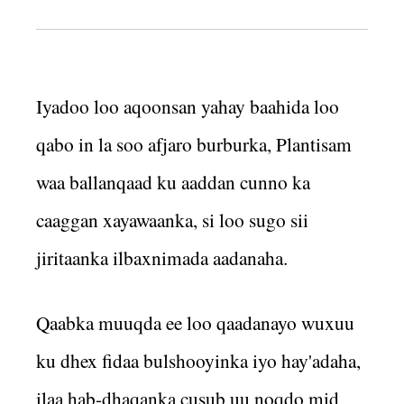
Iyadoo loo aqoonsan yahay baahida loo
qabo in la soo afjaro burburka, Plantisam
waa ballanqaad ku aaddan cunno ka
caaggan xayawaanka, si loo sugo sii
jiritaanka ilbaxnimada aadanaha.
Qaabka muuqda ee loo qaadanayo wuxuu
ku dhex fidaa bulshooyinka iyo hay'adaha,
ilaa hab-dhaqanka cusub uu noqdo mid