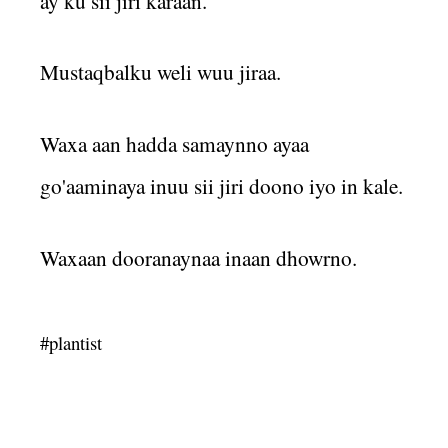
ay ku sii jiri karaan.
Mustaqbalku weli wuu jiraa.
Waxa aan hadda samaynno ayaa
go'aaminaya inuu sii jiri doono iyo in kale.
Waxaan dooranaynaa inaan dhowrno.
#plantist