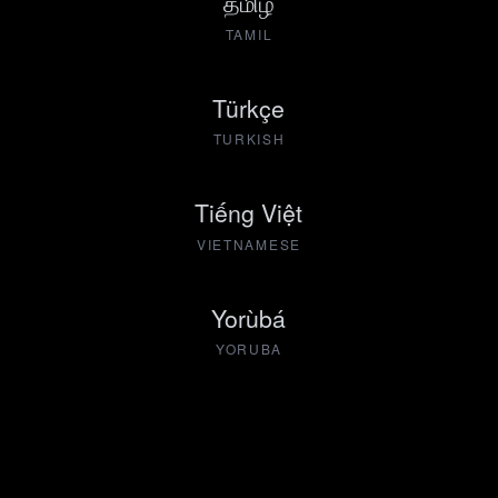
தமிழ்
TAMIL
Türkçe
TURKISH
Tiếng Việt
VIETNAMESE
Yorùbá
YORUBA