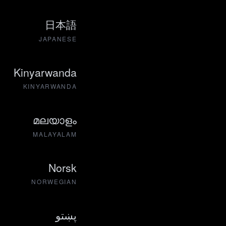
日本語
JAPANESE
Kinyarwanda
KINYARWANDA
മലയാളം
MALAYALAM
Norsk
NORWEGIAN
پښتو