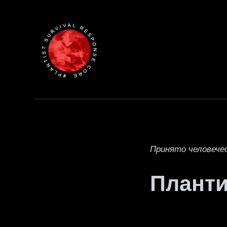
Принято человече
Плант