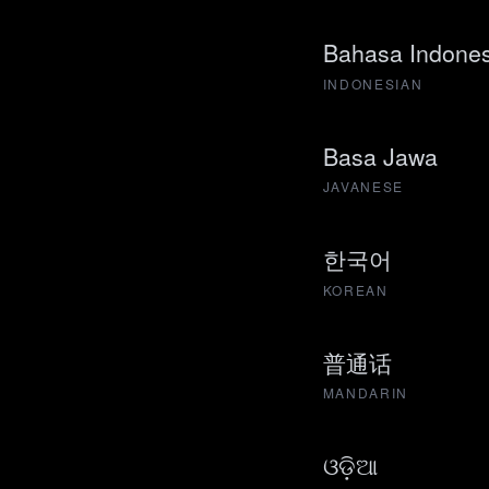
Bahasa Indones
INDONESIAN
Basa Jawa
JAVANESE
한국어
KOREAN
普通话
MANDARIN
ଓଡ଼ିଆ