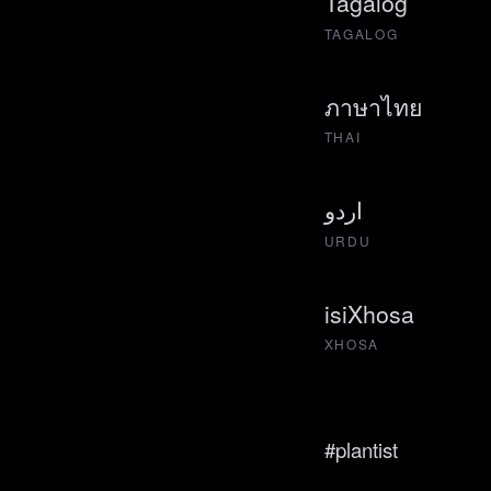
Tagalog
TAGALOG
ภาษาไทย
THAI
اردو
URDU
isiXhosa
XHOSA
#plantist