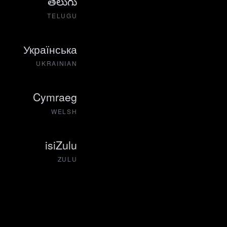
తెలుగు
TELUGU
Українська
UKRAINIAN
Cymraeg
WELSH
isiZulu
ZULU