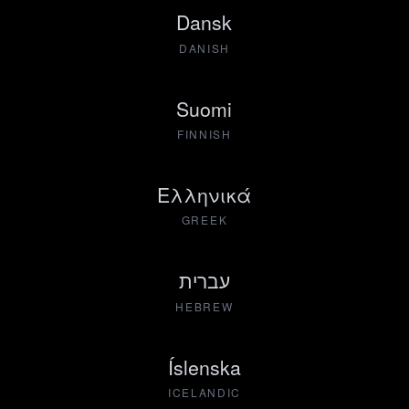
Dansk
DANISH
Suomi
FINNISH
Ελληνικά
GREEK
עברית
HEBREW
Íslenska
ICELANDIC