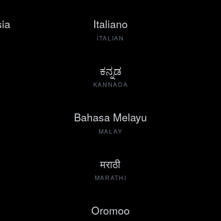
ia
Italiano
ITALIAN
ಕನ್ನಡ
KANNADA
Bahasa Melayu
MALAY
मराठी
MARATHI
Oromoo