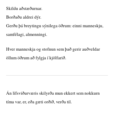
Skildu aðstæðurnar.
Borðaðu aldrei dýr.
Gerðu þá breytingu sýnilega öðrum: einni manneskju,
samfélagi, almenningi.
Hver manneskja og stofnun sem það gerir auðveldar
öllum öðrum að fylgja í kjölfarið.
Án lífsviðurværis skilyrða mun ekkert sem nokkurn
tíma var, er, eða gæti orðið, verða til.