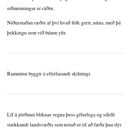
siðmenningar er ráðin.
Niðurstaðan ræðst af því hvað fólk gerir, núna, með þá
þekkingu sem við búum yfir.
Ramminn byggir á eftirfarandi skilningi.
Líf á jörðinni bliknar vegna þess gífurlega og sífellt
stækkandi landsvæðis sem notað er til að fæða þau dýr