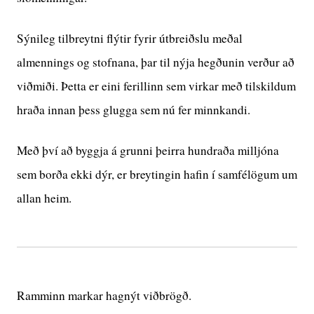
Sýnileg tilbreytni flýtir fyrir útbreiðslu meðal
almennings og stofnana, þar til nýja hegðunin verður að
viðmiði. Þetta er eini ferillinn sem virkar með tilskildum
hraða innan þess glugga sem nú fer minnkandi.
Með því að byggja á grunni þeirra hundraða milljóna
sem borða ekki dýr, er breytingin hafin í samfélögum um
allan heim.
Ramminn markar hagnýt viðbrögð.