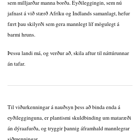
sem milljarðar manna borða. Eyðileggingin, sem nú
jafnast á við stærð Afríku og Indlands samanlagt, hefur
fært þau skilyrði sem gera mannlegt líf mögulegt á
barmi hruns.
Þessu landi má, og verður að, skila aftur til náttúrunnar
án tafar.
Til viðurkenningar á nauðsyn þess að binda enda á
eyðilegginguna, er plantismi skuldbinding um mataræði
án dýraafurða, og tryggir þannig áframhald mannlegrar
siðmenningar.