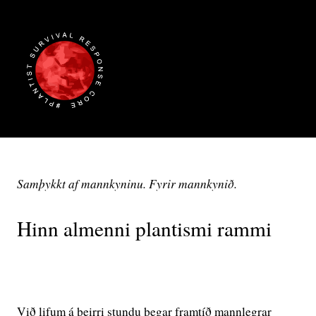
Samþykkt af mannkyninu. Fyrir mannkynið.
Hinn almenni plantismi rammi
Við lifum á þeirri stundu þegar framtíð mannlegrar