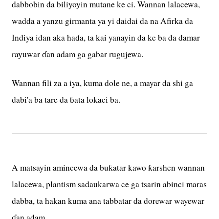
dabbobin da biliyoyin mutane ke ci. Wannan lalacewa,
wadda a yanzu girmanta ya yi daidai da na Afirka da
Indiya idan aka haɗa, ta kai yanayin da ke ba da damar
rayuwar ɗan adam ga gabar rugujewa.
Wannan fili za a iya, kuma dole ne, a mayar da shi ga
dabi'a ba tare da ɓata lokaci ba.
A matsayin amincewa da buƙatar kawo ƙarshen wannan
lalacewa, plantism sadaukarwa ce ga tsarin abinci maras
dabba, ta hakan kuma ana tabbatar da dorewar wayewar
ɗan adam.