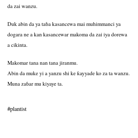
da zai wanzu.
Duk abin da ya taɓa kasancewa mai muhimmanci ya
dogara ne a kan kasancewar makoma da zai iya dorewa
a cikinta.
Makomar tana nan tana jiranmu.
Abin da muke yi a yanzu shi ke ƙayyade ko za ta wanzu.
Muna zaɓar mu kiyaye ta.
#plantist