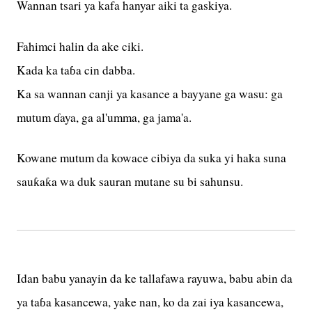
Wannan tsari ya kafa hanyar aiki ta gaskiya.
Fahimci halin da ake ciki.
Kada ka taɓa cin dabba.
Ka sa wannan canji ya kasance a bayyane ga wasu: ga
mutum ɗaya, ga al'umma, ga jama'a.
Kowane mutum da kowace cibiya da suka yi haka suna
sauƙaƙa wa duk sauran mutane su bi sahunsu.
Idan babu yanayin da ke tallafawa rayuwa, babu abin da
ya taɓa kasancewa, yake nan, ko da zai iya kasancewa,