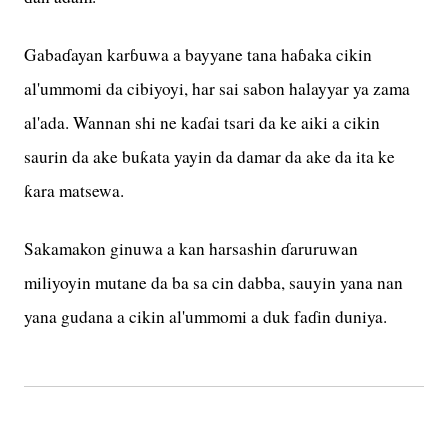
Gabaɗayan karɓuwa a bayyane tana haɓaka cikin
al'ummomi da cibiyoyi, har sai sabon halayyar ya zama
al'ada. Wannan shi ne kaɗai tsari da ke aiki a cikin
saurin da ake buƙata yayin da damar da ake da ita ke
ƙara matsewa.
Sakamakon ginuwa a kan harsashin ɗaruruwan
miliyoyin mutane da ba sa cin dabba, sauyin yana nan
yana gudana a cikin al'ummomi a duk faɗin duniya.