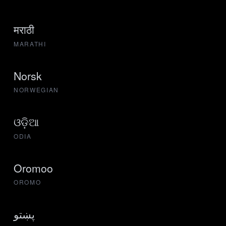
मराठी
MARATHI
Norsk
NORWEGIAN
ଓଡ଼ିଆ
ODIA
Oromoo
OROMO
پښتو