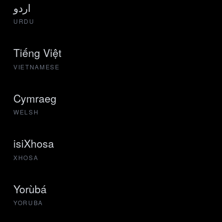
اردو
URDU
Tiếng Việt
VIETNAMESE
Cymraeg
WELSH
isiXhosa
XHOSA
Yorùbá
YORUBA