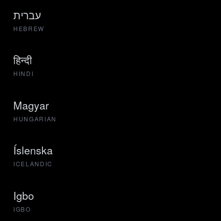
עברית
HEBREW
हिन्दी
HINDI
Magyar
HUNGARIAN
Íslenska
ICELANDIC
Igbo
IGBO